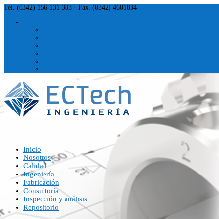
Tel. (0342) 156 131 383 · Fax. (0342) 4601834
info@ectechingenieria.com.a
Spanish
English
French
German
Italian
Portuguese
Spanish
Inicio
Nosotros
Calidad
Ingeniería
Fabricación
Consultoría
Inspección y análisis
Repositorio