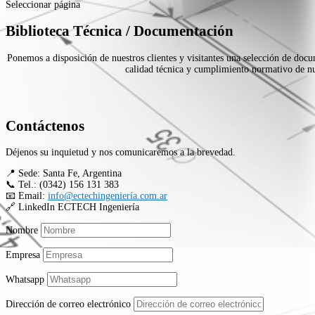
Seleccionar página
Biblioteca Técnica / Documentación
Ponemos a disposición de nuestros clientes y visitantes una selección de docu
calidad técnica y cumplimiento normativo de nue
Contáctenos
Déjenos su inquietud y nos comunicaremos a la brevedad.
📍 Sede: Santa Fe, Argentina
📞 Tel.: (0342) 156 131 383
📧 Email:
info@ectechingeniería.com.ar
🔗 LinkedIn ECTECH Ingeniería
Nombre
Empresa
Whatsapp
Dirección de correo electrónico